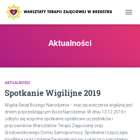
PRZE
NAWI
Aktualności
AKTUALNOŚCI
Spotkanie Wigilijne 2019
Wigilia Świat Bożego Narodzenia – inaczej wieczerza wigilijna jest
dniem poprzedzającym Boże Narodzenie. W dniu 13.12.2019 r.
odbyło się wspólne spotkanie opłatkowe uczestników i
pracowników Warsztatów Terapii Zajęciowej oraz
Środowiskowego Domu Samopomocy. Spotkanie rozpoczęła
modlitwa oraz czytanie Ewangelii wg św. Łukasza o narodzeniu