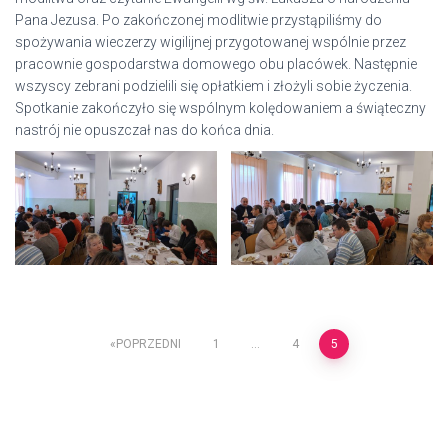
Pana Jezusa. Po zakończonej modlitwie przystąpiliśmy do
spożywania wieczerzy wigilijnej przygotowanej wspólnie przez
pracownie gospodarstwa domowego obu placówek. Następnie
wszyscy zebrani podzielili się opłatkiem i złożyli sobie życzenia.
Spotkanie zakończyło się wspólnym kolędowaniem a świąteczny
nastrój nie opuszczał nas do końca dnia.
Stronicowanie
POPRZEDNI
1
…
4
5
wpisów